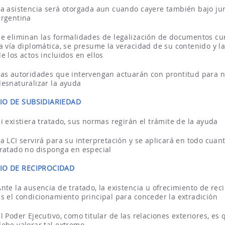
La asistencia será otorgada aun cuando cayere también bajo jur
argentina
Se eliminan las formalidades de legalización de documentos cu
la vía diplomática, se presume la veracidad de su contenido y la
de los actos incluidos en ellos
Las autoridades que intervengan actuarán con prontitud para 
desnaturalizar la ayuda
PIO DE SUBSIDIARIEDAD
Si existiera tratado, sus normas regirán el trámite de la ayuda
La LCI servirá para su interpretación y se aplicará en todo cuant
tratado no disponga en especial
PIO DE RECIPROCIDAD
Ante la ausencia de tratado, la existencia u ofrecimiento de rec
es el condicionamiento principal para conceder la extradición
El Poder Ejecutivo, como titular de las relaciones exteriores, es 
debe valorar tal extremo