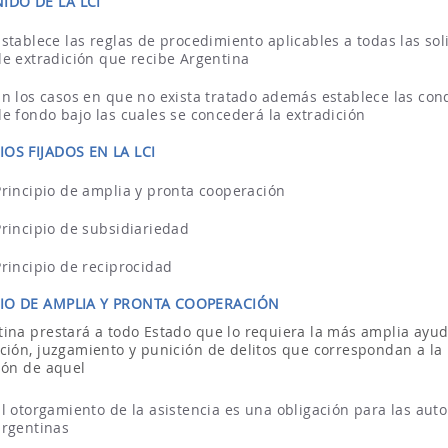
IDO DE LA LCI
Establece las reglas de procedimiento aplicables a todas las sol
de extradición que recibe Argentina
En los casos en que no exista tratado además establece las con
de fondo bajo las cuales se concederá la extradición
IOS FIJADOS EN LA LCI
Principio de amplia y pronta cooperación
Principio de subsidiariedad
Principio de reciprocidad
PIO DE AMPLIA Y PRONTA COOPERACIÓN
tina prestará a todo Estado que lo requiera la más amplia ayud
ación, juzgamiento y punición de delitos que correspondan a la
ción de aquel
El otorgamiento de la asistencia es una obligación para las aut
argentinas