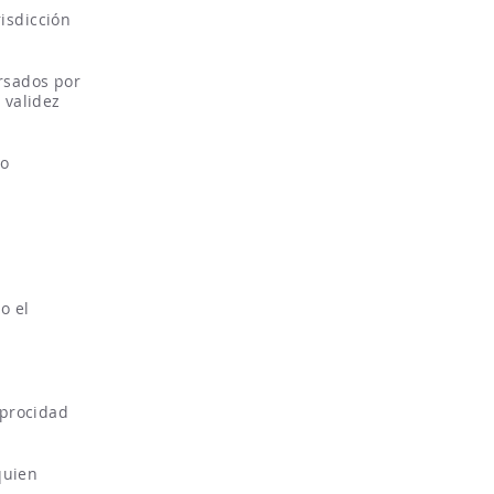
isdicción
rsados por
 validez
no
o el
iprocidad
quien