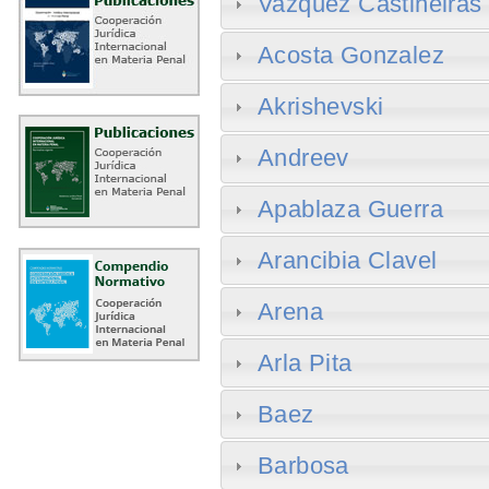
Vazquez Castiñeiras
Acosta Gonzalez
Akrishevski
Andreev
Apablaza Guerra
Arancibia Clavel
Arena
Arla Pita
Baez
Barbosa