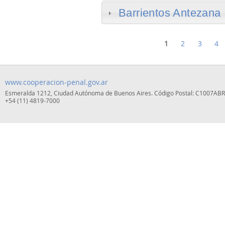
Barrientos Antezana
PÁGINAS
1
2
3
4
www.cooperacion-penal.gov.ar
Esmeralda 1212, Ciudad Autónoma de Buenos Aires. Código Postal: C1007ABR.
+54 (11) 4819-7000